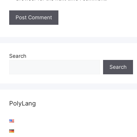
Search
Search
PolyLang