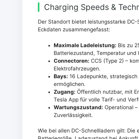
Charging Speeds & Techn
Der Standort bietet leistungsstarke DC-
Eckdaten zusammengefasst:
Maximale Ladeleistung:
Bis zu 2
Batteriezustand, Temperatur und
Connectoren:
CCS (Type 2) – kom
Elektrofahrzeugen.
Bays:
16 Ladepunkte, strategisch 
ermöglichen.
Zugang:
Öffentlich nutzbar, mit 
Tesla App für volle Tarif- und Ver
Wartungszustand:
Operational –
Zuverlässigkeit.
Wie bei allen DC-Schnellladern gilt: Die e
Batteriegröße, Ladezustand bei Ankunf