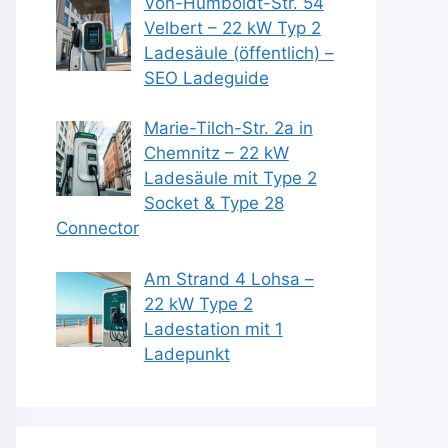
Von-Humboldt-Str. 54
Velbert – 22 kW Typ 2
Ladesäule (öffentlich) –
SEO Ladeguide
Marie-Tilch-Str. 2a in
Chemnitz – 22 kW
Ladesäule mit Type 2
Socket & Type 28
Connector
Am Strand 4 Lohsa –
22 kW Type 2
Ladestation mit 1
Ladepunkt