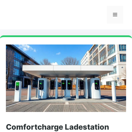
Skip
to
Menu
content
Comfortcharge Ladestation