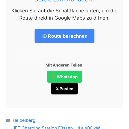
Klicken Sie auf die Schaltfläche unten, um die
Route direkt in Google Maps zu öffnen.
Route berechnen
Mit Anderen Teilen:
WhatsApp
𝕏 Posten
Categories
Heidelberg
JET Charging Station Füssen – 4x 400 kW