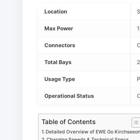
Location
S
Max Power
1
Connectors
C
Total Bays
2
Usage Type
P
Operational Status
O
Table of Contents
Detailed Overview of EWE Go Kirchseeo
Charging Speeds & Technical Specs