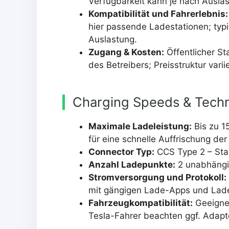
Verfügbarkeit kann je nach Auslas
Kompatibilität und Fahrerlebnis:
hier passende Ladestationen; typ
Auslastung.
Zugang & Kosten:
Öffentlicher St
des Betreibers; Preisstruktur vari
Charging Speeds & Techn
Maximale Ladeleistung:
Bis zu 1
für eine schnelle Auffrischung der
Connector Typ:
CCS Type 2 – Stan
Anzahl Ladepunkte:
2 unabhängi
Stromversorgung und Protokoll:
mit gängigen Lade-Apps und Lade
Fahrzeugkompatibilität:
Geeignet
Tesla-Fahrer beachten ggf. Adapte