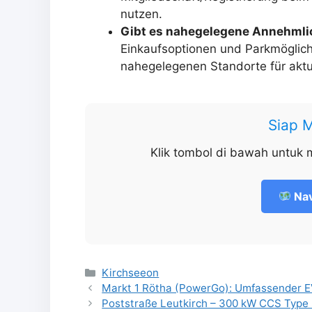
nutzen.
Gibt es nahegelegene Annehmli
Einkaufsoptionen und Parkmöglich
nahegelegenen Standorte für aktu
Siap 
Klik tombol di bawah untuk 
Nav
Kategorien
Kirchseeon
Markt 1 Rötha (PowerGo): Umfassender EV-
Poststraße Leutkirch – 300 kW CCS Type 2 