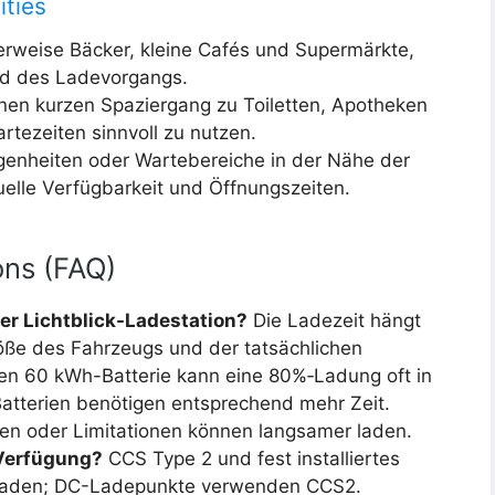
ities
erweise Bäcker, kleine Cafés und Supermärkte,
nd des Ladevorgangs.
nen kurzen Spaziergang zu Toiletten, Apotheken
rtezeiten sinnvoll zu nutzen.
genheiten oder Wartebereiche in der Nähe der
tuelle Verfügbarkeit und Öffnungszeiten.
ons (FAQ)
er Lichtblick-Ladestation?
Die Ladezeit hängt
röße des Fahrzeugs und der tatsächlichen
hen 60 kWh-Batterie kann eine 80%‑Ladung oft in
Batterien benötigen entsprechend mehr Zeit.
ien oder Limitationen können langsamer laden.
Verfügung?
CCS Type 2 und fest installiertes
-Laden; DC-Ladepunkte verwenden CCS2.