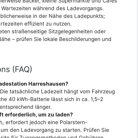
cherweise Bäcker, kleine Supermärkte und Cafés
ze Wartezeiten während des Ladevorgangs.
üblicherweise in der Nähe des Ladepunkts;
tezeiten effizient zu nutzen.
eten straßenseitige Sitzgelegenheiten oder
 Nähe – prüfen Sie lokale Beschilderungen und
ons (FAQ)
 Ladestation Harreshausen?
. Die tatsächliche Ladezeit hängt vom Fahrzeug
che 40 kWh-Batterie lässt sich in ca. 1,5–2
 entsprechend länger.
ft erforderlich, um zu laden?
ch, erfordert jedoch eine Polarstern-
, um den Ladevorgang zu starten. Prüfen Sie
bsite für Zugangsmethoden und Gebühren.