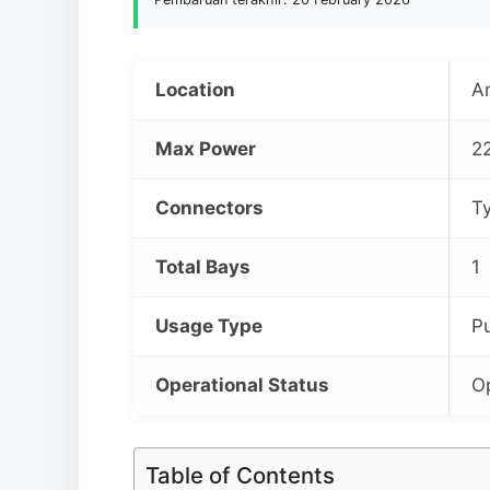
Location
A
Max Power
2
Connectors
Ty
Total Bays
1
Usage Type
P
Operational Status
Op
Table of Contents