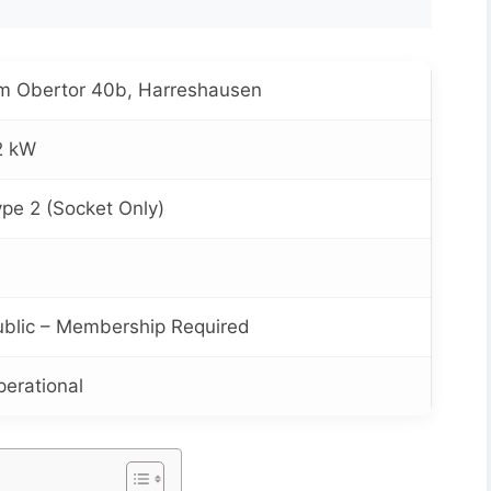
m Obertor 40b, Harreshausen
2 kW
pe 2 (Socket Only)
ublic – Membership Required
erational