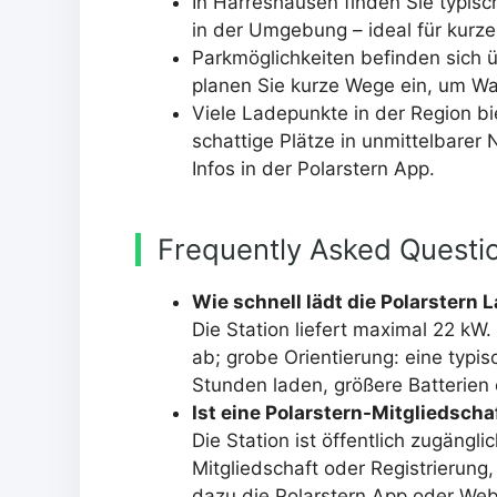
In Harreshausen finden Sie typis
in der Umgebung – ideal für kur
Parkmöglichkeiten befinden sich 
planen Sie kurze Wege ein, um War
Viele Ladepunkte in der Region bi
schattige Plätze in unmittelbarer
Infos in der Polarstern App.
Frequently Asked Questi
Wie schnell lädt die Polarstern
Die Station liefert maximal 22 kW
ab; grobe Orientierung: eine typis
Stunden laden, größere Batterien
Ist eine Polarstern-Mitgliedscha
Die Station ist öffentlich zugängli
Mitgliedschaft oder Registrierung
dazu die Polarstern App oder We