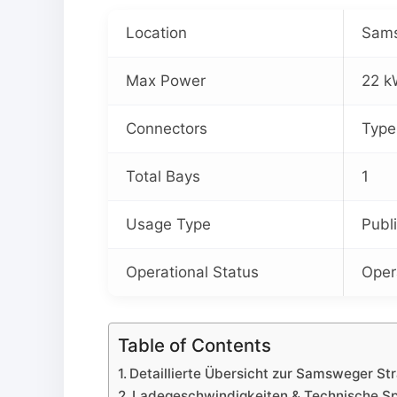
Location
Sams
Max Power
22 k
Connectors
Type
Total Bays
1
Usage Type
Publ
Operational Status
Oper
Table of Contents
Detaillierte Übersicht zur Samsweger St
Ladegeschwindigkeiten & Technische Sp