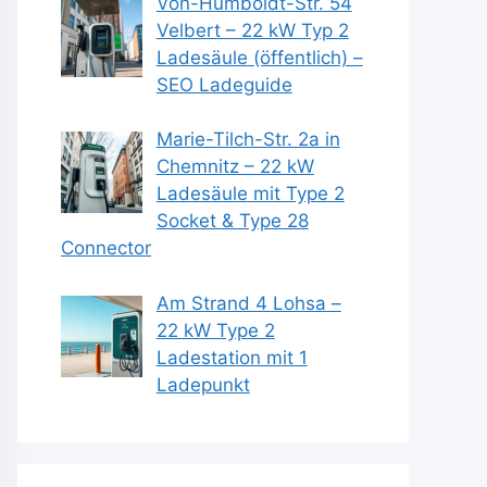
Von-Humboldt-Str. 54
Velbert – 22 kW Typ 2
Ladesäule (öffentlich) –
SEO Ladeguide
Marie-Tilch-Str. 2a in
Chemnitz – 22 kW
Ladesäule mit Type 2
Socket & Type 28
Connector
Am Strand 4 Lohsa –
22 kW Type 2
Ladestation mit 1
Ladepunkt