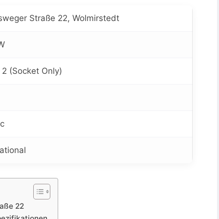
weger Straße 22, Wolmirstedt
W
 2 (Socket Only)
ic
ational
raße 22
ezifikationen